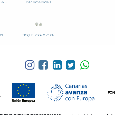
PRENSA T-6 VERTICAL REGULABLE
PRENSA VULKAN N4
ON
TROQUEL ZOCALO NYLON