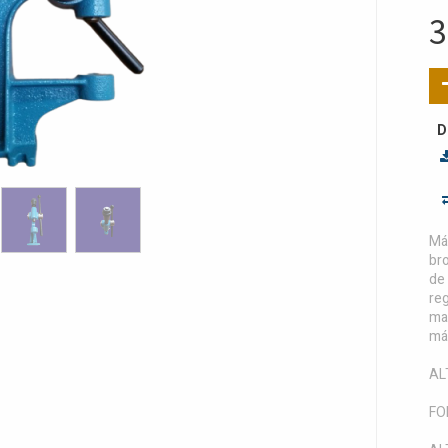
3
D
Má
br
de
re
ma
má
AL
FO