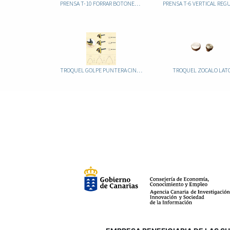
PRENSA T-10 FORRAR BOTONES REGULABLE
TROQUEL GOLPE PUNTERA CINTURON AMARILLO "V"
TROQUEL ZOCALO LAT