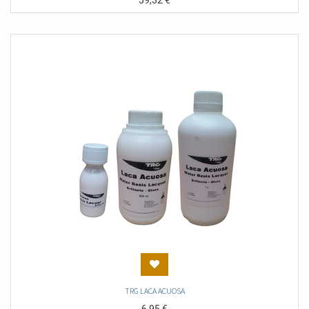
59,32
€
TRG LACA ACUOSA